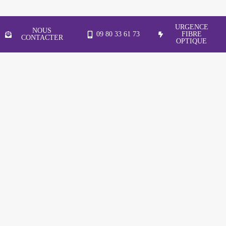
URGENCE
NOUS
09 80 33 61 73
FIBRE
CONTACTER
OPTIQUE
Accueil
>
FAQ
ATE Réseaux
Lyon & Grenoble
ATE Réseaux assure l’ensemble des prestations
nécessaires au bon fonctionnement et à l’évolution
de votre réseau informatique à Lyon & Grenoble et
dans toute la région Rhône-Alpes.
ATE Réseaux Lyon & Grenoble
22, rue de la Poudrerie